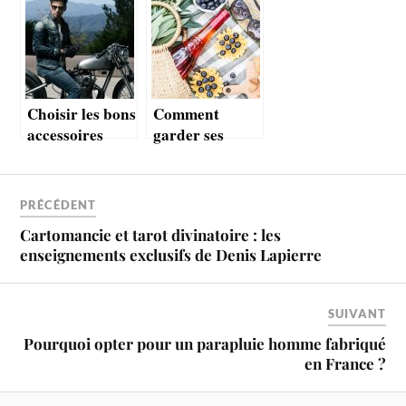
Choisir les bons
Comment
accessoires
garder ses
pour se
boissons au
protéger tout
frais pendant
en embellissant
un pique-
PRÉCÉDENT
sa moto
nique ?
Cartomancie et tarot divinatoire : les
enseignements exclusifs de Denis Lapierre
SUIVANT
Pourquoi opter pour un parapluie homme fabriqué
en France ?