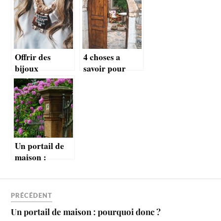
mode et confort
votre placard!
Offrir des
4 choses a
bijoux
savoir pour
originaux à une
changer le
femme :
portail de votre
quelques idées
maison
inédites
Un portail de
maison :
pourquoi donc
?
PRÉCÉDENT
Un portail de maison : pourquoi donc ?