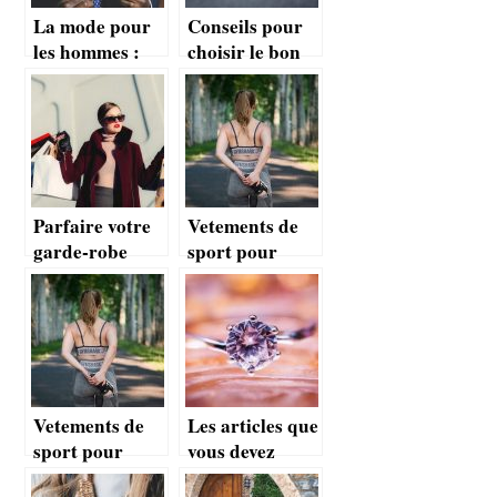
La mode pour
Conseils pour
les hommes :
choisir le bon
Quelques
diamant et
conseils
trouver une
bague de
fiançaille à la
mode
Parfaire votre
Vetements de
garde-robe
sport pour
avec les sites de
femmes : entre
ventes privees
mode et confort
de luxe
Vetements de
Les articles que
sport pour
vous devez
femmes : entre
avoir dans