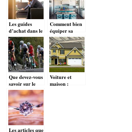
Les guides
Comment bien
d’achat dans le
équiper sa
e-commerce,
cuisine ?
une révolution
Que devez-vous
Voiture et
savoir sur le
maison :
cyclisme?
comment
alleger les
primes
d’assurance ?
Les articles que