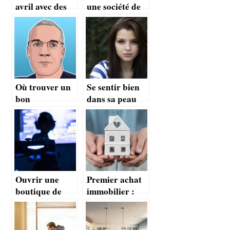
avril avec des
une société de
humours
nettoyage
fascinants en
ligne
Où trouver un
Se sentir bien
bon
dans sa peau
photographe de
grâce à l’argile
portrait pour
verte
ses profils?
Ouvrir une
Premier achat
boutique de
immobilier :
jeu, une affaire
acheter du neuf
qui peut
ou de l’ancien ?
fonctionner